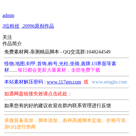
admin
3
位粉丝
20996
原创作品
关注
作品简介
免费素材网-亲测精品脚本
- QQ交流群:1048244549
怪物
,
地图
,
剑甲
,
首饰
,
称号
,
光柱
,
坐骑
,
盾牌
,
UI界面等素
材
.......
每日都会更新大量素材，全部免费下载
本站素材解压密码 :
www.117gm.com
或
www.sengjiu.com
如遇网盘链接失效请点击此处：
如果您有的好的建议欢迎在群内联系管理进行反馈
承接装备添加，脚本添加
，
各种高难脚本定做
。价格可添
加QQ进行协商