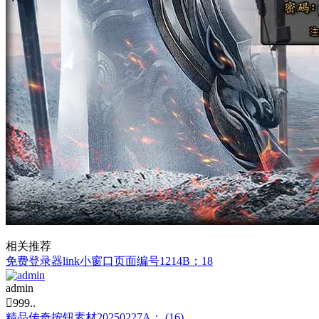
相关推荐
免费登录器link小窗口页面编号1214B：18
admin

999..
精品传奇按钮素材20250227A： (16)