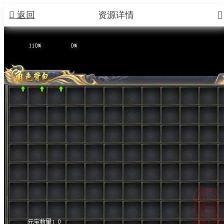


返回
资源详情