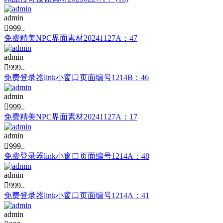
admin

999..
免费精美NPC界面素材20241127A：47
admin

999..
免费登录器link小窗口页面编号1214B：46
admin

999..
免费精美NPC界面素材20241127A：17
admin

999..
免费登录器link小窗口页面编号1214A：48
admin

999..
免费登录器link小窗口页面编号1214A：41
admin