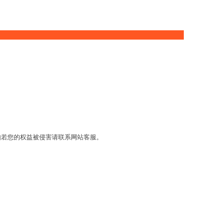
如若您的权益被侵害请联系网站客服。