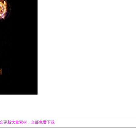
会更新大量素材，全部免费下载