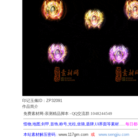
印记玉佩ID：ZP32091
作品简介
免费素材网-亲测精品脚本
- QQ交流群:1048244549
怪物
,
地图
,
剑甲
,
首饰
,
称号
,
光柱
,
坐骑
,
盾牌
,
UI界面等素材
.......
每日都
本站素材解压密码 :
www.117gm.com
或
www.sengjiu.com