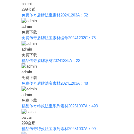
baicai
299金币
免费传奇盾牌法宝素材20241203A：52
admin
免费下载
免费传奇盾牌法宝素材编号20241202C：75
admin
免费下载
精品传奇盾牌素材20241229A：22
admin
免费下载
免费传奇盾牌法宝素材20241203A：48
admin
免费下载
精品传奇特效法宝系列素材20251007A：493
baicai
299金币
精品传奇特效法宝系列素材20251007A：99